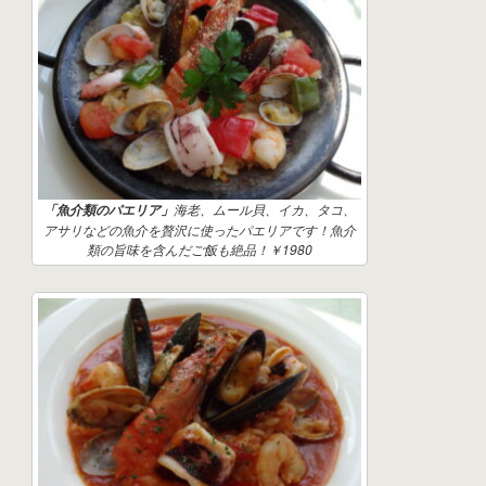
海老、ムール貝、イカ、タコ、
「魚介類のパエリア」
アサリなどの魚介を贅沢に使ったパエリアです！魚介
類の旨味を含んだご飯も絶品！￥1980