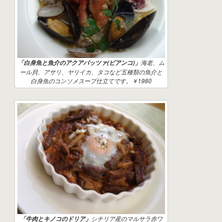
海老、ム
「白身魚と魚介のアクアパッツァ(ビアンコ)」
ール貝、アサリ、ヤリイカ、タコなど五種類の魚介と
白身魚のコンソメスープ仕立てです。￥1980
シチリア産のマルサラ赤ワ
「牛肉とキノコのドリア」