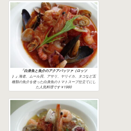
「白身魚と魚介のアクアパッツァ（ロッソ
海老、ムール貝、アサリ、ヤリイカ、タコなど五
）」
種類の魚介を使った白身魚のトマトスープ仕立てにし
た人気料理です￥1980