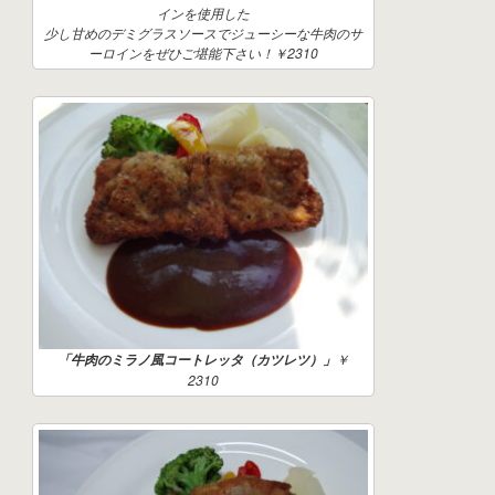
インを使用した
少し甘めのデミグラスソースでジューシーな牛肉のサ
ーロインをぜひご堪能下さい！￥2310
￥
「牛肉のミラノ風コートレッタ（カツレツ）」
2310