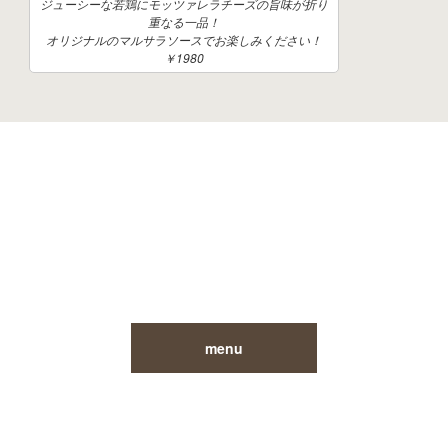
ジューシーな若鶏にモッツァレラチーズの旨味が折り
重なる一品！
オリジナルのマルサラソースでお楽しみください！
￥1980
menu