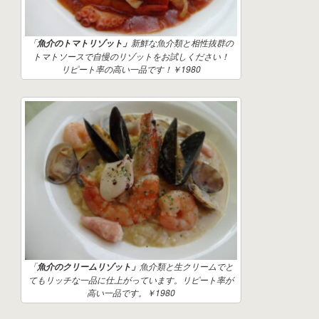
「
新鮮な魚介類と相性抜群の
魚介のトマトリゾット」
トマトソースで自慢のリゾットをお試しください！
リピート率の高い一品です！￥1980
「
魚介類と生クリームでと
魚介のクリームリゾット」
てもリッチな一品に仕上がっています。リピート率が
高い一品です。￥1980