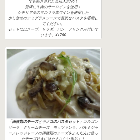
でも紹介された当店人気No.1
贅沢に牛肉のサーロインを使用！
シチリア産のマルサラ赤ワインを使用した
少し甘めのデミグラスソースで贅沢なパスタを堪能し
てください。
セットにはスープ、サラダ、パン、ドリンクが付いて
います。¥1760
ゴルゴン
「四種類のチーズとキノコのパスタセット」
ゾーラ、クリームチーズ、モッツァレラ、パルミジャ
ーノレッジャーノの四種類のチーズをふんだんに使っ
たチーズ好きにはたまらない逸品！！