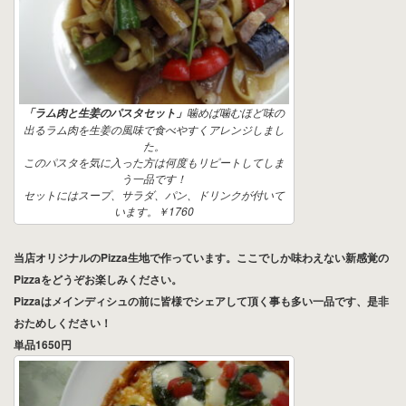
噛めば噛むほど味の
「ラム肉と生姜のパスタセット」
出るラム肉を生姜の風味で食べやすくアレンジしまし
た。
このパスタを気に入った方は何度もリピートしてしま
う一品です！
セットにはスープ、サラダ、パン、ドリンクが付いて
います。￥1760
当店オリジナルのPizza生地で作っています。ここでしか味わえない新感覚の
Pizzaをどうぞお楽しみください。
Pizzaはメインディシュの前に皆様でシェアして頂く事も多い一品です、是非
おためしください！
単品1650円