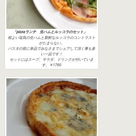
「pizzaランチ 生ハムとルッコラのセット」
程よい塩気の生ハムと新鮮なルッコラのコントラスト
がたまらない。
パスタの前に単品でみなさまでシェアして頂く事も多
い一品です！
セットにはスープ、サラダ、ドリンクが付いていま
す。￥1760