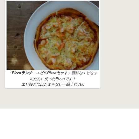
」新鮮なエビをふ
「Pizzaランチ エビのPizzaセット
んだんに使ったPizzaです！
エビ好きにはたまらない一品！¥1760