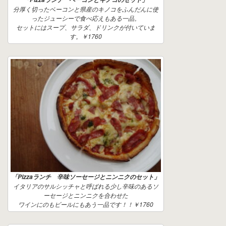
分厚く切ったベーコンと県産のキノコをふんだんに使
ったジューシーで食べ応えもある一品。
セットにはスープ、サラダ、ドリンクが付いていま
す。￥1760
「Pizzaランチ 辛味ソーセージとニンニクのセット」
イタリアのサルシッチャと呼ばれる少し辛味のあるソ
ーセージとニンニクを合わせた
ワインにのもビールにもあう一品です！！￥1760