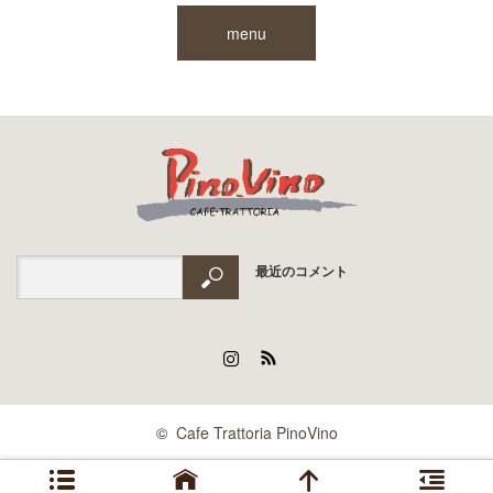
menu
最近のコメント
Instagram
RSS
©
Cafe Trattoria PinoVino